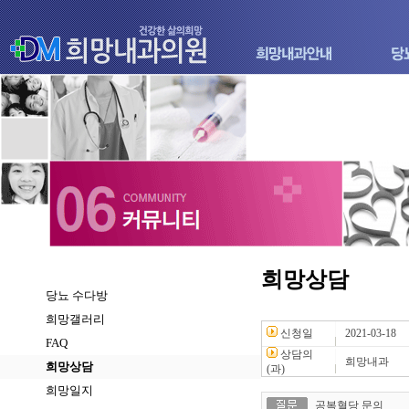
희망상담
당뇨 수다방
희망갤러리
신청일
2021-03-18
FAQ
상담의
희망내과
희망상담
(과)
희망일지
공복혈당 문의