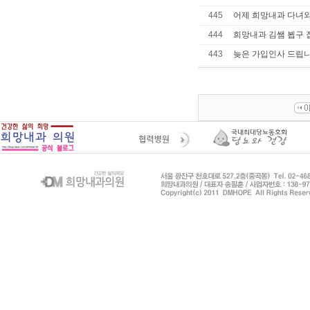
445
어제 희망내과 다녀와
444
희망내과 김쌤 뵙구 
443
늦은 가입인사 드립니