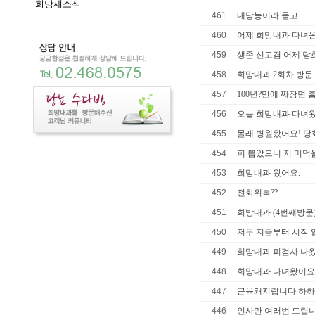
희망새소식
461
내당능이라 듣고
460
어제 희망내과 다녀
459
생존 신고겸 어제 당
458
희망내과 2회차 방문
457
100년?만에 짜장면 
456
오늘 희망내과 다녀왔
455
몰래 병원왔어요! 당
454
피 뽑았으니 저 머먹
453
희망내과 왔어요.
452
전화위복??
451
희방내과 (4번쨰방문
450
저두 지금부터 시작 
449
희망내과 피검사 나왔
448
희망내과 다녀왔어요..
447
근육돼지랍니다 하하
446
인사만 여러번 드립니