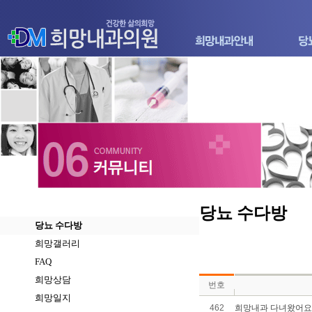
당뇨 수다방
당뇨 수다방
희망갤러리
FAQ
희망상담
번호
희망일지
462
희망내과 다녀왔어요